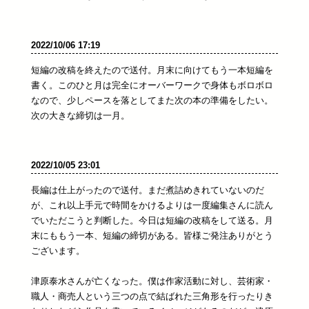
2022/10/06 17:19
短編の改稿を終えたので送付。月末に向けてもう一本短編を
書く。このひと月は完全にオーバーワークで身体もボロボロ
なので、少しペースを落としてまた次の本の準備をしたい。
次の大きな締切は一月。
2022/10/05 23:01
長編は仕上がったので送付。まだ煮詰めきれていないのだ
が、これ以上手元で時間をかけるよりは一度編集さんに読ん
でいただこうと判断した。今日は短編の改稿をして送る。月
末にももう一本、短編の締切がある。皆様ご発注ありがとう
ございます。
津原泰水さんが亡くなった。僕は作家活動に対し、芸術家・
職人・商売人という三つの点で結ばれた三角形を行ったりき