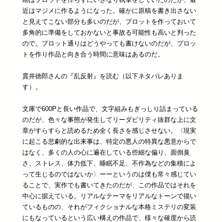
近はマジメに作るようになった。確かに原稿を書き出さない
と見えてこない部分も多いのだが、プロットを作っておいて
多角的に準備をしておかないと事故る可能性も高いと判った
ので。プロット通りはどうやっても書けないのだが、プロッ
トを作り作品と向き合う時間に意味はあるのだ。
貫井徳郎さんの『乱反射』を読む（以下ネタバレありま
す）。
文庫で600Pと長い作品で、文字組みもぎっしり詰まっている
のだが、色々な事態が発生してリーダビリティ抜群な上に文
章がすらすらと読めるため全く長さを感じさせない。〈現実
に起こる悲劇的な出来事は、特定の悪人の特異な悪意からで
はなく、多くの人の心に遍在している些細な偏り、面倒臭
さ、ストレス、体力低下、睡眠不足、不作為などの集積によ
って生じるのではないか〉ーーというのは僕も常々感じてい
ることで、実作でも書いてきたのだが、この作品ではそれを
中心に据えている。リアルなテーマをリアルなトーンで描い
ているものの、それがフィクショナルな本格ミステリの変装
にもなっているという広い構えの作品で、様々な確度から読