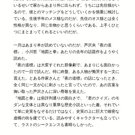
いるせいで家からあまり外に出られず。うちには先住猫がい
るので、彼とのマッチングをどうしていくかを慎重に検討し
ている。生後半年のメス猫なのだが、先住のオス猫とは全く
性格が異なり、同じ生物かと思うくらいである。上手くひと
つにまとまってくれるといいのだが。
一月はあまり本が読めていないのだが、芦沢央『夜の道
標』、小川哲『地図と拳』あたりの去年の話題作をようやく
読めた。
『夜の道標』は大変すぐれた群像劇で、あまりにも面白かっ
たので一日で読んだ。特に終盤、ある人物が慟哭する一文に
震えた。とある作家さんと『夜の道標』の話になったとき、
全く同じ一文が心に刺さったと言っていたので、あの言葉を
掬い取った芦沢さんに深い尊敬を覚えた。
『地図と拳』は前評判通りの面白さで、『君のクイズ』のモ
ダンな文体とは異なり重厚な歴史小説といった趣。それでい
て単に史実をなぞるだけではなく、史実の上に巨大で緻密な
虚構の街を建てている。読みやすくキャラクターも立ってい
て、ラストのシークエンスも素晴らしかった。