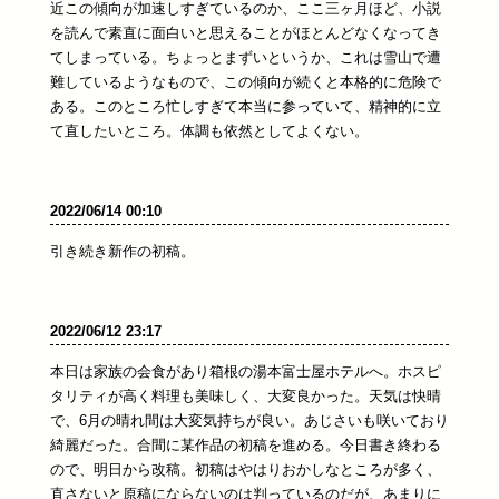
近この傾向が加速しすぎているのか、ここ三ヶ月ほど、小説
を読んで素直に面白いと思えることがほとんどなくなってき
てしまっている。ちょっとまずいというか、これは雪山で遭
難しているようなもので、この傾向が続くと本格的に危険で
ある。このところ忙しすぎて本当に参っていて、精神的に立
て直したいところ。体調も依然としてよくない。
2022/06/14 00:10
引き続き新作の初稿。
2022/06/12 23:17
本日は家族の会食があり箱根の湯本富士屋ホテルへ。ホスピ
タリティが高く料理も美味しく、大変良かった。天気は快晴
で、6月の晴れ間は大変気持ちが良い。あじさいも咲いており
綺麗だった。合間に某作品の初稿を進める。今日書き終わる
ので、明日から改稿。初稿はやはりおかしなところが多く、
直さないと原稿にならないのは判っているのだが、あまりに