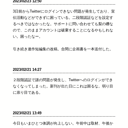
2023/02/23 12:50
3日前からTwitterにログインできない問題が発生しており、宣
伝活動などができずに困っている。二段階認証などを設定す
るべきではなかったな。サポートに問い合わせても梨の礫な
ので、このままアカウントは破棄することになるやもしれな
い。困ったなー。
引き続き連作短編集の改稿。合間に企画書を一本送付した。
2023/02/21 14:27
２段階認証で謎の問題が発生し、Twitterへのログインができ
なくなってしまった。新刊が出た日にこれは困るな。弱り目
に祟り目である。
2023/02/21 13:49
今日もいまひとつ体調が向上しない。午前中は取材、午後か