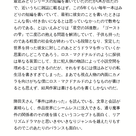
最近みどりシリーズの短編を書いていたのだがOKが出たの
で、近いうちに雑誌に載るはず。この5年くらい毎年一本はみ
どりの短編を書いていて、最初に彼女のことを書いたときは
こんな長い付き合いになるとは思っていなかったので数奇な
ものである。とはいえみどりは『星空の16進数』『ゴースト
の雫』で二度己の抱える問題を解消していて、子供も持った
のである程度の社会化が終わっている段階となり、安定した
世界を持った彼女に対しこのあとどうドラマを作っていくか
思案のしどころであろう。ロス・マクドナルドのように探偵
は単なる装置にして、主に犯人側の物語によって小説空間を
埋めることはできるのだが、それをするには僕はみどりの私
生活を書きすぎてしまった。まあでも視点人物の内面にカメ
ラを向けがちな僕にロス・マクドナルドのようなものが書け
るとも思えず、結局作家は書けるものを書くしかないのだ。
降田天さん『事件は終わった』を読んでいる。文章と会話が
素晴らしく、作品世界にシームレスに没入できる。通り魔事
件の関係者のその後を描くというコンセプトも面白く、リア
リズムドラマかと思いきやいきなりジャンルを越えたりもす
るのでこのあたりのバランスも面白い。