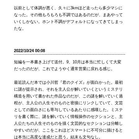
以前として体調が悪く、久々に3kmほど走ったら多少マシに
なった。その他もろもろも不調ではあるのだが、まあやって
いくしかない。ホント不調がデフォルトになってきてしまっ
たな。
2022/10/24 00:08
短編を一本書き上げて送付。9、10月は本当に忙しくて大変
だったのだが、これでようやく通常営業に戻れる感じ。
最近読んだ本では小川哲『君のクイズ』が面白かった。最初
に謎が提示され、それを主人公が解いていくというミステリ
構造を用いて書かれた作品なのだが、この謎を解いていく過
程が、主人公の人生そのものと密接にリンクしていて、文芸
としての面白さにも寄与しているあたりに感嘆した。ミステ
リを書く際に、謎を解いていく情報操作のセクションと、主
人公たちの人生そのものを描く文芸的なセクションは分離し
やすいのだが、ここをこれほどスマートに不可分に描けると
は本当に高度な達成だと思う。結末も文句なし。