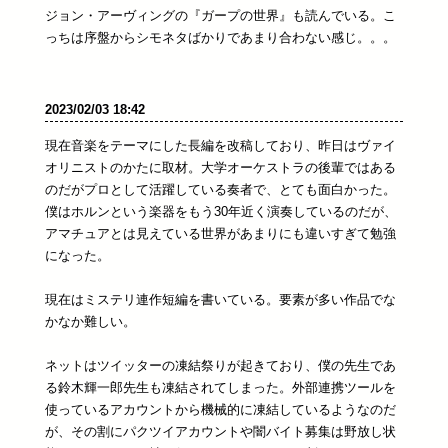
ジョン・アーヴィングの『ガープの世界』も読んでいる。こ
っちは序盤からシモネタばかりであまり合わない感じ。。。
2023/02/03 18:42
現在音楽をテーマにした長編を改稿しており、昨日はヴァイ
オリニストのかたに取材。大学オーケストラの後輩ではある
のだがプロとして活躍している奏者で、とても面白かった。
僕はホルンという楽器をもう30年近く演奏しているのだが、
アマチュアとは見えている世界があまりにも違いすぎて勉強
になった。
現在はミステリ連作短編を書いている。要素が多い作品でな
かなか難しい。
ネットはツイッターの凍結祭りが起きており、僕の先生であ
る鈴木輝一郎先生も凍結されてしまった。外部連携ツールを
使っているアカウントから機械的に凍結しているようなのだ
が、その割にパクツイアカウントや闇バイト募集は野放し状