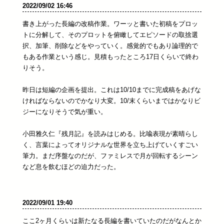
2022/09/02 16:46
書き上がった長編の改稿作業。ワーッと書いた初稿をプロッ
トに分解して、そのプロットを俯瞰してエピソードの取捨選
択、加筆、削除などをやっていく。感覚的でもあり論理的で
もある作業という感じ。見積もったところ17日くらいで終わ
りそう。
昨日は短編の企画を提出。これは10/10までに完成稿をあげな
ければならないのでかなり大変。10/末くらいまではかなりビ
ジーになりそうで気が重い。
小田雅久仁『残月記』を読みはじめる。比喩表現が素晴らし
く、言葉によってオリジナルな世界を立ち上げていくすごい
筆力。まだ序盤なのだが、ファミレスで月が回転するシーン
など息を飲むほどの迫力だった。
2022/09/01 19:40
ここ2ヶ月くらいは新たなる長編を書いていたのだがなんとか