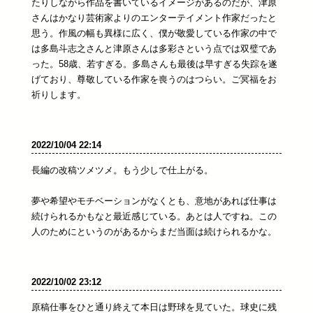
たりしながら作品を書いているイメージがあるのだが、津原
さんはかなり芸術家よりのエンターテイメント作家だったと
思う。作風の幅も異様に広く、僕が敬愛している作家の中で
は多島斗志之さんと津原さんは多彩さという点では双璧であ
った。58歳、若すぎる。多島さんも最後は早すぎる失踪を遂
げており、尊敬している作家を喪うのはつらい。ご冥福をお
祈りします。
2022/10/04 22:14
長編の改稿ツメツメ。もう少しで仕上がる。
夢や希望やモチベーションがなくとも、意地があれば仕事は
続けられるかもなと最近感じている。あとは人ですね。この
人のためにというのがあるからまだ当面は続けられるかな。
2022/10/02 23:12
原稿仕事をひと通り終えて本日は野球を見ていた。球史に残