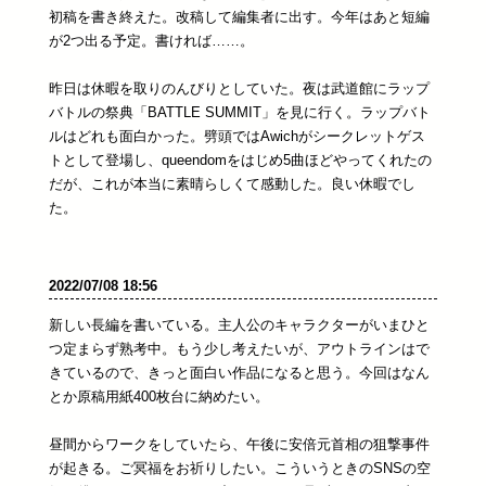
初稿を書き終えた。改稿して編集者に出す。今年はあと短編
が2つ出る予定。書ければ……。
昨日は休暇を取りのんびりとしていた。夜は武道館にラップ
バトルの祭典「BATTLE SUMMIT」を見に行く。ラップバト
ルはどれも面白かった。劈頭ではAwichがシークレットゲス
トとして登場し、queendomをはじめ5曲ほどやってくれたの
だが、これが本当に素晴らしくて感動した。良い休暇でし
た。
2022/07/08 18:56
新しい長編を書いている。主人公のキャラクターがいまひと
つ定まらず熟考中。もう少し考えたいが、アウトラインはで
きているので、きっと面白い作品になると思う。今回はなん
とか原稿用紙400枚台に納めたい。
昼間からワークをしていたら、午後に安倍元首相の狙撃事件
が起きる。ご冥福をお祈りしたい。こういうときのSNSの空