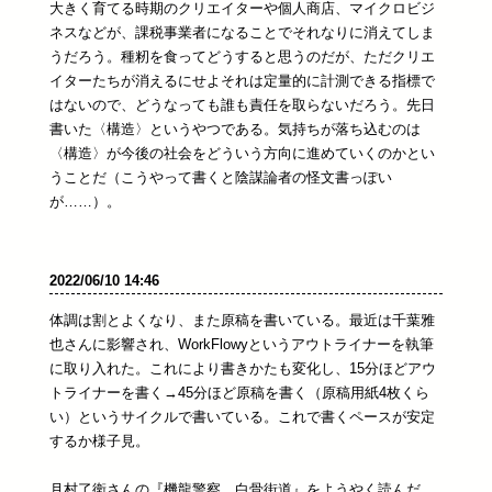
大きく育てる時期のクリエイターや個人商店、マイクロビジ
ネスなどが、課税事業者になることでそれなりに消えてしま
うだろう。種籾を食ってどうすると思うのだが、ただクリエ
イターたちが消えるにせよそれは定量的に計測できる指標で
はないので、どうなっても誰も責任を取らないだろう。先日
書いた〈構造〉というやつである。気持ちが落ち込むのは
〈構造〉が今後の社会をどういう方向に進めていくのかとい
うことだ（こうやって書くと陰謀論者の怪文書っぽい
が……）。
2022/06/10 14:46
体調は割とよくなり、また原稿を書いている。最近は千葉雅
也さんに影響され、WorkFlowyというアウトライナーを執筆
に取り入れた。これにより書きかたも変化し、15分ほどアウ
トライナーを書く→45分ほど原稿を書く（原稿用紙4枚くら
い）というサイクルで書いている。これで書くペースが安定
するか様子見。
月村了衛さんの『機龍警察 白骨街道』をようやく読んだ。