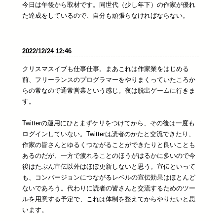
今日は午後から取材です。同世代（少し年下）の作家が優れ
た達成をしているので、自分も頑張らなければならない。
2022/12/24 12:46
クリスマスイブも仕事仕事。まあこれは作家業をはじめる
前、フリーランスのプログラマーをやりまくっていたころか
らの常なので通常営業という感じ。夜は脱出ゲームに行きま
す。
Twitterの運用にひとまずケリをつけてから、その後は一度も
ログインしていない。Twitterは読者のかたと交流できたり、
作家の皆さんとゆるくつながることができたりと良いことも
あるのだが、一方で疲れることのほうがはるかに多いので今
後はたぶん宣伝以外はほぼ更新しないと思う。宣伝といって
も、コンバージョンにつながるレベルの宣伝効果はほとんど
ないであろう。代わりに読者の皆さんと交流するためのツー
ルを用意する予定で、これは体制を整えてからやりたいと思
います。