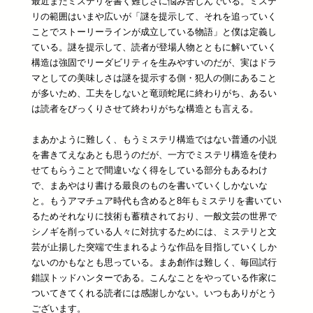
最近またミステリを書く難しさに悩み苦しんでいる。ミステ
リの範囲はいまや広いが「謎を提示して、それを追っていく
ことでストーリーラインが成立している物語」と僕は定義し
ている。謎を提示して、読者が登場人物とともに解いていく
構造は強固でリーダビリティを生みやすいのだが、実はドラ
マとしての美味しさは謎を提示する側・犯人の側にあること
が多いため、工夫をしないと竜頭蛇尾に終わりがち、あるい
は読者をびっくりさせて終わりがちな構造とも言える。
まあかように難しく、もうミステリ構造ではない普通の小説
を書きてえなあとも思うのだが、一方でミステリ構造を使わ
せてもらうことで間違いなく得をしている部分もあるわけ
で、まあやはり書ける最良のものを書いていくしかないな
と。もうアマチュア時代も含めると8年もミステリを書いてい
るためそれなりに技術も蓄積されており、一般文芸の世界で
シノギを削っている人々に対抗するためには、ミステリと文
芸が止揚した突端で生まれるような作品を目指していくしか
ないのかもなとも思っている。まあ創作は難しく、毎回試行
錯誤トッドハンターである。こんなことをやっている作家に
ついてきてくれる読者には感謝しかない。いつもありがとう
ございます。