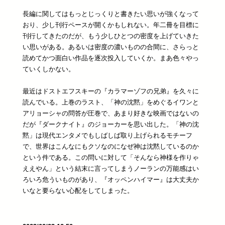
長編に関してはもっとじっくりと書きたい思いが強くなって
おり、少し刊行ペースが開くかもしれない。年二冊を目標に
刊行してきたのだが、もう少しひとつの密度を上げていきた
い思いがある。あるいは密度の濃いものの合間に、さらっと
読めてかつ面白い作品を逐次投入していくか。まあ色々やっ
ていくしかない。
最近はドストエフスキーの『カラマーゾフの兄弟』を久々に
読んでいる。上巻のラスト、「神の沈黙」をめぐるイワンと
アリョーシャの問答が圧巻で、あまり好きな映画ではないの
だが『ダークナイト』のジョーカーを思い出した。「神の沈
黙」は現代エンタメでもしばしば取り上げられるモチーフ
で、世界はこんなにもクソなのになぜ神は沈黙しているのか
という件である。この問いに対して「そんなら神様を作りゃ
ええやん」という結末に言ってしまうノーランの万能感はい
ろいろ危ういものがあり、『オッペンハイマー』は大丈夫か
いなと要らない心配をしてしまった。