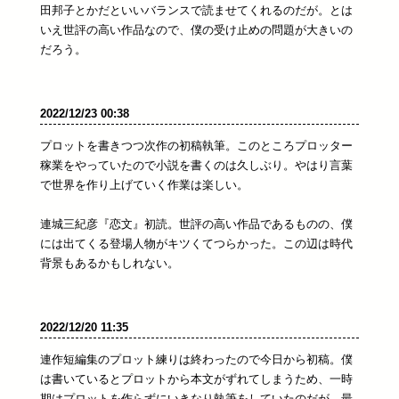
田邦子とかだといいバランスで読ませてくれるのだが。とは
いえ世評の高い作品なので、僕の受け止めの問題が大きいの
だろう。
2022/12/23 00:38
プロットを書きつつ次作の初稿執筆。このところプロッター
稼業をやっていたので小説を書くのは久しぶり。やはり言葉
で世界を作り上げていく作業は楽しい。
連城三紀彦『恋文』初読。世評の高い作品であるものの、僕
には出てくる登場人物がキツくてつらかった。この辺は時代
背景もあるかもしれない。
2022/12/20 11:35
連作短編集のプロット練りは終わったので今日から初稿。僕
は書いているとプロットから本文がずれてしまうため、一時
期はプロットを作らずにいきなり執筆をしていたのだが、最