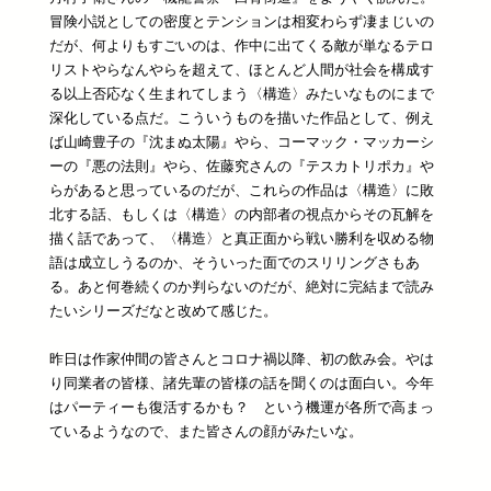
冒険小説としての密度とテンションは相変わらず凄まじいの
だが、何よりもすごいのは、作中に出てくる敵が単なるテロ
リストやらなんやらを超えて、ほとんど人間が社会を構成す
る以上否応なく生まれてしまう〈構造〉みたいなものにまで
深化している点だ。こういうものを描いた作品として、例え
ば山崎豊子の『沈まぬ太陽』やら、コーマック・マッカーシ
ーの『悪の法則』やら、佐藤究さんの『テスカトリポカ』や
らがあると思っているのだが、これらの作品は〈構造〉に敗
北する話、もしくは〈構造〉の内部者の視点からその瓦解を
描く話であって、〈構造〉と真正面から戦い勝利を収める物
語は成立しうるのか、そういった面でのスリリングさもあ
る。あと何巻続くのか判らないのだが、絶対に完結まで読み
たいシリーズだなと改めて感じた。
昨日は作家仲間の皆さんとコロナ禍以降、初の飲み会。やは
り同業者の皆様、諸先輩の皆様の話を聞くのは面白い。今年
はパーティーも復活するかも？ という機運が各所で高まっ
ているようなので、また皆さんの顔がみたいな。