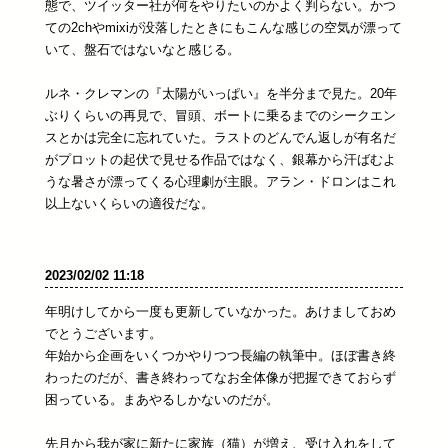
態で、ツイッター社が何をやりたいのかよく判らない。かつ
ての2chやmixiが没落したときにもこんな感じの空気が漂って
いて、盤石ではないなと感じる。
ルネ・クレマンの『太陽がいっぱい』を半分まで見た。20年
ぶりくらいの再見で、冒頭、ボートに乗るまでのシークエン
スとかは完全に忘れていた。ラストのどんでん返しが有名だ
がプロットの起伏で見せる作品ではなく、銀幕から汗ばむよ
うな暑さが漂ってくる心理劇が主眼。アラン・ドロンはこれ
以上ないくらいの適役だな。
2023/02/02 11:18
年明けしてから一度も更新していなかった。あけましておめ
でとうございます。
年始から企画をいくつかやりつつ長編の執筆中。ほぼ書き終
わったのだが、書き終わってなお全体像が把握できておらず
困っている。まあやるしかないのだが。
先月から我が家に新たに家族（猫）が増え、受け入れをして