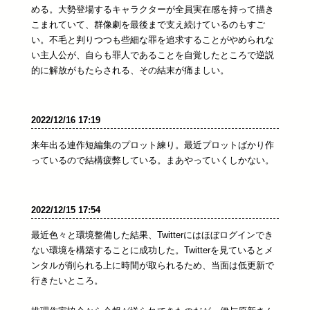
める。大勢登場するキャラクターが全員実在感を持って描き
こまれていて、群像劇を最後まで支え続けているのもすご
い。不毛と判りつつも些細な罪を追求することがやめられな
い主人公が、自らも罪人であることを自覚したところで逆説
的に解放がもたらされる、その結末が痛ましい。
2022/12/16 17:19
来年出る連作短編集のプロット練り。最近プロットばかり作
っているので結構疲弊している。まあやっていくしかない。
2022/12/15 17:54
最近色々と環境整備した結果、Twitterにはほぼログインでき
ない環境を構築することに成功した。Twitterを見ているとメ
ンタルが削られる上に時間が取られるため、当面は低更新で
行きたいところ。