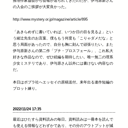
推理作家協会から会報が送られてきたのだが、伊与原新さん
の入会のご挨拶が大変良かった。
http://www.mystery.or.jp/magazine/article/895
「あきらめずに書いていれば、いつか日の目を見るよ」とい
う綾辻先生のお言葉、僕ももう何度も「こりゃダメだな」と
思う局面があったので、自分も胸に刻んで頑張りたい。また
伊与原新さんの第二作「プチ・プロスフェール」、これ私大
好きな作品なので、ぜひ続編を期待したい。唯一無二の理系
少女ミステリであり、伊与原さん以外には書けない内容なの
だ。
本日はポプラ社へエッセイの原稿送付。来年出る連作短編の
プロット練り。
2022/11/24 17:35
最近はひたすら資料読みの毎日。資料読みは一冊本を読んで
も使える情報などわずかであり、その分のアウトプットが減