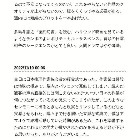
るので不安になってくるのだが、これをやらないと作品のク
オリティが上がらないので、腹をくくってやる必要がある。
週内には短編のプロットを一本あげたい。
多島斗志之『密約幻書』を読む。ハリウッド映画を見ている
ようなテンポのよいポリティカル・サスペンス。冒頭の日露
戦争のシークエンスがとても良い。人間ドラマはやや薄味。
2022/11/10 00:06
先日は日本推理作家協会賞の授賞式であった。作家業は普段
は地味の極みで、脳内とパソコンで完結してしまい、読んだ
観客の声も直接的には聞こえないのでついつい日々の作業が
何につながっているのか見失ってしまうのだが、このような
セレモニーに出るときちんと現実とリンクしているのだなと
実感させられた。隅々まで行き届いた立派な式典で、僕はア
マオケで結構活動していた時期があるため、これを準備する
ためにどれほどの労力が費やされたのかを考えると頭が下が
る思いだった。ありがとうございました。