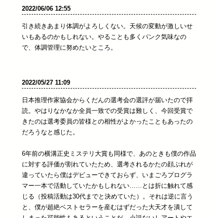
2022/06/06 12:55
引き続きあまり体調がよろしくない。天候の変動が激しいせ
いもあるのかもしれない。やることも多くパンク気味なの
で、体調管理に努めたいところ。
2022/05/27 11:09
日本推理作家協会からくだんの選考会の選評が届いたので拝
読。やはりなかなか全員一致での受賞は難しく、今回受賞で
きたのは選考委員の皆様との相性がよかったこともあったの
だろうなと感じた。
6年前の横溝正史ミステリ大賞も同様で、あのときも僕の作品
に対する評価が割れていたため、選考されるかたの顔ぶれが
違っていたら僕はデビューできておらず、いまごろプログラ
マー一本で活動していたかもしれない……とは折に触れて感
じる（投稿活動は30代までと決めていた）。それは逆に言う
と、僕が超絶ベストセラーを産むはずだった大天才を潰して
しまった可能性もあるということだ。小説ないしアートやエ