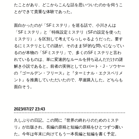
たことがあり、どこからこんな話を思いついたのかを伺うこ
とができて貴重な体験であった。
面白かったのが「SFミステリ」を巡る話で、小川さんは
「SFミステリ」と「特殊設定ミステリ（SFの設定を使った
ミステリ）」を区別して考えてらっしゃるようだった。要す
るにミステリとしての謎が、そのままSF的な問いになってい
るのが本物の「SFミステリ」で、多くのSFミステリと言わ
れているものは、単に変速的なルールを持ち込んだだけの謎
解き小説であると。前者の実例としてロバート・J・ソウヤー
の『ゴールデン・フリース』と『ターミナル・エクスペリメ
ント』を推薦していただいたので、早速購入した。どちらも
面白そう。
2023/07/27 23:43
久しぶりの日記。この間に『世界の終わりのためのミステ
リ』が出版され、長編の原稿と短編の原稿をひとつずつ書い
た。今年は年末に向けてもう一本長編と短編を書く予定。