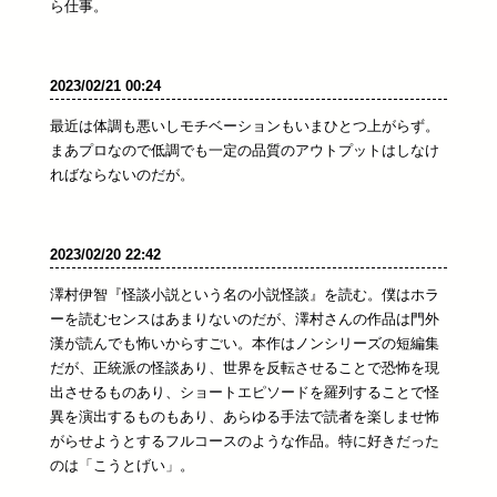
ら仕事。
2023/02/21 00:24
最近は体調も悪いしモチベーションもいまひとつ上がらず。
まあプロなので低調でも一定の品質のアウトプットはしなけ
ればならないのだが。
2023/02/20 22:42
澤村伊智『怪談小説という名の小説怪談』を読む。僕はホラ
ーを読むセンスはあまりないのだが、澤村さんの作品は門外
漢が読んでも怖いからすごい。本作はノンシリーズの短編集
だが、正統派の怪談あり、世界を反転させることで恐怖を現
出させるものあり、ショートエピソードを羅列することで怪
異を演出するものもあり、あらゆる手法で読者を楽しませ怖
がらせようとするフルコースのような作品。特に好きだった
のは「こうとげい」。