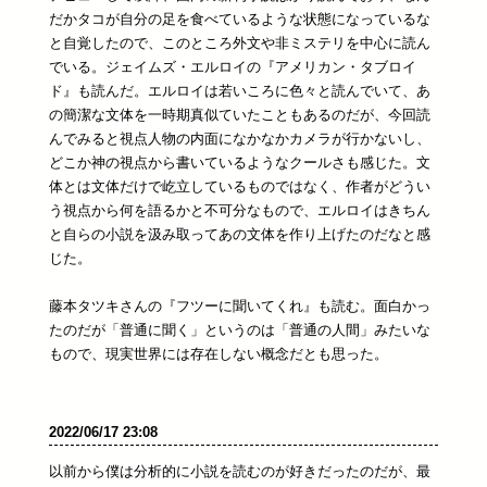
だかタコが自分の足を食べているような状態になっているな
と自覚したので、このところ外文や非ミステリを中心に読ん
でいる。ジェイムズ・エルロイの『アメリカン・タブロイ
ド』も読んだ。エルロイは若いころに色々と読んでいて、あ
の簡潔な文体を一時期真似ていたこともあるのだが、今回読
んでみると視点人物の内面になかなかカメラが行かないし、
どこか神の視点から書いているようなクールさも感じた。文
体とは文体だけで屹立しているものではなく、作者がどうい
う視点から何を語るかと不可分なもので、エルロイはきちん
と自らの小説を汲み取ってあの文体を作り上げたのだなと感
じた。
藤本タツキさんの『フツーに聞いてくれ』も読む。面白かっ
たのだが「普通に聞く」というのは「普通の人間」みたいな
もので、現実世界には存在しない概念だとも思った。
2022/06/17 23:08
以前から僕は分析的に小説を読むのが好きだったのだが、最