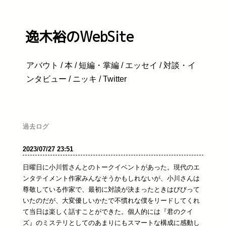
逸木裕のWebSite
アバウト
/
本
/
短編・掌編
/
エッセイ
/
対談・イ
ンタビュー
/
ニッキ
/
Twitter
過去ログ
2023/07/27 23:51
日曜日に小川哲さんとのトークイベントがあった。現代のエ
ンタテイメント作家みんなそうかもしれないが、小川さんは
尊敬している作家で、最初に対談が決まったときはびびって
いたのだが、大変優しいかたで不慣れな僕をリードしてくれ
て当日は楽しく話すことができた。個人的には『君のクイ
ズ』のミステリとしてのあまりにもスマートな構成に感動し