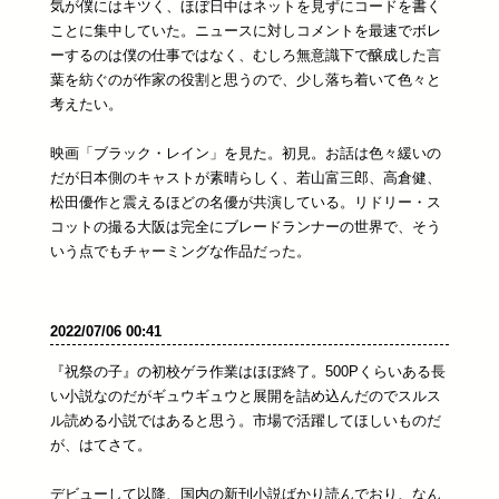
気が僕にはキツく、ほぼ日中はネットを見ずにコードを書く
ことに集中していた。ニュースに対しコメントを最速でボレ
ーするのは僕の仕事ではなく、むしろ無意識下で醸成した言
葉を紡ぐのが作家の役割と思うので、少し落ち着いて色々と
考えたい。
映画「ブラック・レイン」を見た。初見。お話は色々緩いの
だが日本側のキャストが素晴らしく、若山富三郎、高倉健、
松田優作と震えるほどの名優が共演している。リドリー・ス
コットの撮る大阪は完全にブレードランナーの世界で、そう
いう点でもチャーミングな作品だった。
2022/07/06 00:41
『祝祭の子』の初校ゲラ作業はほぼ終了。500Pくらいある長
い小説なのだがギュウギュウと展開を詰め込んだのでスルス
ル読める小説ではあると思う。市場で活躍してほしいものだ
が、はてさて。
デビューして以降、国内の新刊小説ばかり読んでおり、なん