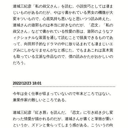
連城三紀彦「私の叔父さん」を読む。小説技巧としては凄ま
じいものがあるのだが、やはり書かれている男女の機微が大
変キツいもので、心底気持ち悪いなと思いつつ読み終えた。
連城さんの遊郭ものは本当に好きなのだが、「恋文」「私の
叔父さん」などで書かれている性愛の形は、遊郭のようなフ
ィクショナルな装置を通して読むことで脱臭できるものであ
って、向田邦子的なドラマの中に放り込まれても凄まじいエ
グみにしかなりませんがなと感じた。でもまあこれは直木賞
も取っている立派な作品なので、僕の読みかたがおかしいの
だろう。
2022/12/23 18:01
今年は全く仕事が収まっていないので年末どころではない。
兼業作家の難しいところである。
連城三紀彦『紅き唇』を読んだ。『恋文』に引き続き少し変
わった情愛が描かれるのだが、連城さんが書くと筆致が重い
というか、ズドンと食らってしまう感がある。こういうの向