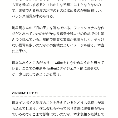
も書き飛ばしすぎると〈おかしな初稿〉にすらならないの
で、改稿できる程度の水準のものに収めるのが毎回難しい。
バランス感覚が求められる。
馳星周さんの『月の王』を読んでいる。フィクショナルな作
品だと思っていたのだがかなり伝奇小説よりの作品で少し驚
きつつ読んでいる。端的で硬質な文章が素晴らしく、そっけ
ない描写も多いのだがその集積によりイメージを描く。本当
に上手い。
最近は思うところがあり、Twitterをもうやめようかと思って
いる。ここでの更新をTwitterにダイジェスト的に流せない
か、少し試してみようかと思う。
2022/06/11 01:31
最近インボイス制度のことを考えているとどうも気持ちが落
ち込んでしまう。僕は会社もやっており普通に消費税も払っ
ているのでそこまで影響はないのだが、本来負担を軽減して